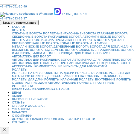
+7 (979) 051-16-46
+7 (978) 033-97-99
+7 (978) 033-99-37
Заказать консультацию
КАТАЛОГ
ВОРОТА
ОТКАТНЫЕ ВОРОТА
РОЛЛЕТНЫЕ (РУЛОННЫЕ) ВОРОТА
ГАРАЖНЫЕ ВОРОТА
СЕКЦИОННЫЕ ВОРОТА
РАСПАШНЫЕ ВОРОТА
АВТОМАТИЧЕСКИЕ ВОРОТА
ВОРОТА ИЗ ПРОФНАСТИЛА
ПРОМЫШЛЕННЫЕ ВОРОТА
ВОРОТА ДОРХАН
ПРОТИВОПОЖАРНЫЕ ВОРОТА
КОВАНЫЕ ВОРОТА И КАЛИТКИ
МЕТАЛЛИЧЕСКИЕ ВОРОТА
ДЕРЕВЯННЫЕ ВОРОТА
ВОРОТА ДЛЯ ДОМА И ДАЧИ
ВЪЕЗДНЫЕ ВОРОТА
ПОДЪЕМНЫЕ ВОРОТА
СДВИЖНЫЕ, РАЗДВИЖНЫЕ ВОРОТА
ФУРНИТУРА, БАЛКИ И КОМПЛЕКТУЮЩИЕ ДЛЯ ОТКАТНЫХ ВОРОТ
АВТОМАТИКА ДЛЯ ВОРОТ
АВТОМАТИКА ДЛЯ РАСПАШНЫХ ВОРОТ
АВТОМАТИКА ДЛЯ РОЛЛЕТНЫХ ВОРОТ
АВТОМАТИКА ДЛЯ ОТКАТНЫХ ВОРОТ
АВТОМАТИКА ДЛЯ СЕКЦИОННЫХ ВОРОТ
АКСЕССУАРЫ, КОМПЛЕКТУЮЩИЕ И ПУЛЬТЫ ДЛЯ АВТОМАТИКИ
РОЛЛЕТЫ
РОЛЛЕТЫ НА ОКНА
РОЛЛЕТЫ НА ДВЕРИ
РОЛЛЕТЫ ГАРАЖНЫЕ
РОЛЛЕТЫ ДЛЯ
МАГАЗИНОВ
РОЛЛЕТЫ ДЛЯ КАФЕ
РОЛЛЕТЫ НА ТОРГОВЫЕ ПАВИЛЬОНЫ
РОЛЛЕТЫ ДЛЯ ДАЧИ
РОЛЛЕТЫ НАРУЖНЫЕ
РОЛЛЕТЫ ВНУТРЕННИЕ
РОЛЛЕТЫ
С ЭЛЕКТРОПРИВОДОМ
АВТОМАТИЧЕСКИЕ РОЛЛЕТЫ
ПРОЗРАЧНЫЕ
РОЛЬСТАВНИ
ШЛАГБАУМЫ
БРОНЕПЛЁНКА НА ОКНА
ЦЕНЫ
АКЦИИ
ВЫПОЛНЕННЫЕ РАБОТЫ
ОТЗЫВЫ
ОПЛАТА И ДОСТАВКА
УСТАНОВКА
ГАРАНТИЯ
О КОМПАНИИ
ДОКУМЕНТЫ
ВАКАНСИИ
ПОЛЕЗНЫЕ СТАТЬИ
НОВОСТИ
КОНТАКТЫ