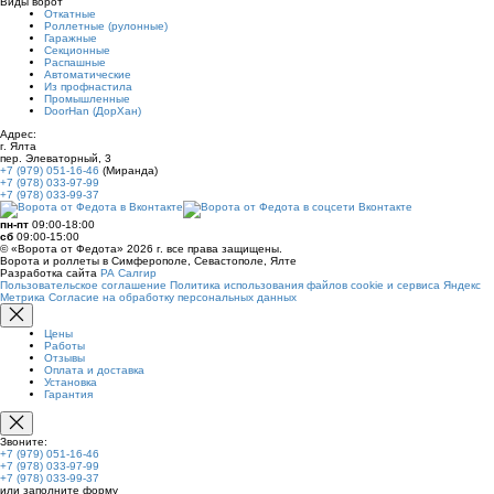
Виды ворот
Откатные
Роллетные (рулонные)
Гаражные
Секционные
Распашные
Автоматические
Из профнастила
Промышленные
DoorHan (ДорХан)
Адрес:
г. Ялта
пер. Элеваторный, 3
+7 (979) 051-16-46
(Миранда)
+7 (978) 033-97-99
+7 (978) 033-99-37
пн-пт
09:00-18:00
сб
09:00-15:00
© «Ворота от Федота» 2026 г. все права защищены.
Ворота и роллеты в Симферополе, Севастополе, Ялте
Разработка сайта
РА Салгир
Пользовательское соглашение
Политика использования файлов cookie и сервиса Яндекс
Метрика
Согласие на обработку персональных данных
Цены
Работы
Отзывы
Оплата и доставка
Установка
Гарантия
Звоните:
+7 (979) 051-16-46
+7 (978) 033-97-99
+7 (978) 033-99-37
или заполните форму