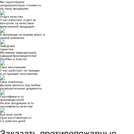
Мы гарантируем
среднерыночную стоимость
на нашу продукцию
Отдел качества
У нас работает отдел по
контролю за качеством
выпускаемой продукции
8
преимуществ
покупки ворот в
нашей компании
Заводская
гарантия
Мы имеем аккредитацию
заводов-производителей
DoorHan и Алютех
Свои монтажники
У нас работают не пьющие
и не курящие монтажники
Свои инженеры
Делаем проекты под любые
разрешительные документы
Сертификаты от
производителей
На всю продукцию есть
сертификаты качества
Быстрые сроки
Срок изготовления от
1-2 рабочих дней
Заказать противопожарные