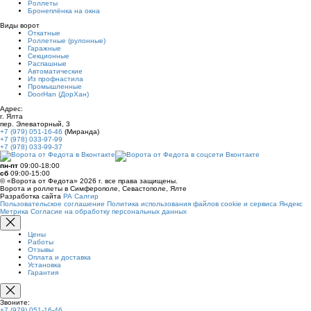
Роллеты
Бронеплёнка на окна
Виды ворот
Откатные
Роллетные (рулонные)
Гаражные
Секционные
Распашные
Автоматические
Из профнастила
Промышленные
DoorHan (ДорХан)
Адрес:
г. Ялта
пер. Элеваторный, 3
+7 (979) 051-16-46
(Миранда)
+7 (978) 033-97-99
+7 (978) 033-99-37
пн-пт
09:00-18:00
сб
09:00-15:00
© «Ворота от Федота» 2026 г. все права защищены.
Ворота и роллеты в Симферополе, Севастополе, Ялте
Разработка сайта
РА Салгир
Пользовательское соглашение
Политика использования файлов cookie и сервиса Яндекс
Метрика
Согласие на обработку персональных данных
Цены
Работы
Отзывы
Оплата и доставка
Установка
Гарантия
Звоните:
+7 (979) 051-16-46