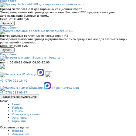
Подробнее
Привод Sectional-1200 для гаражных секционных ворот
Электромехaнический привод цепного типа Sectional-1200 преднaзначен для
автоматизации бытовых и пром..
Цена: от 10400 руб.
Купить
Подробнее
Внутривальные роллетные приводы серии RS
Электромеханический привод внутривального типа предназначен для автоматизации
рольставней и рольворо..
Цена: от 3086 руб.
Купить
Подробнее
пн-пт
09:00-18:00
сб
09:00-15:00
+7 (979) 051-16-46
+7 (978) 033-97-99
+7 (978) 033-99-37
Заказать консультацию
Меню
Цены
Работы
Отзывы
Оплата и доставка
Установка
Гарантия
Основные разделы
Ворота
Автоматика