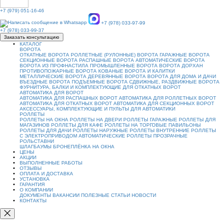
+7 (979) 051-16-46
+7 (978) 033-97-99
+7 (978) 033-99-37
Заказать консультацию
КАТАЛОГ
ВОРОТА
ОТКАТНЫЕ ВОРОТА
РОЛЛЕТНЫЕ (РУЛОННЫЕ) ВОРОТА
ГАРАЖНЫЕ ВОРОТА
СЕКЦИОННЫЕ ВОРОТА
РАСПАШНЫЕ ВОРОТА
АВТОМАТИЧЕСКИЕ ВОРОТА
ВОРОТА ИЗ ПРОФНАСТИЛА
ПРОМЫШЛЕННЫЕ ВОРОТА
ВОРОТА ДОРХАН
ПРОТИВОПОЖАРНЫЕ ВОРОТА
КОВАНЫЕ ВОРОТА И КАЛИТКИ
МЕТАЛЛИЧЕСКИЕ ВОРОТА
ДЕРЕВЯННЫЕ ВОРОТА
ВОРОТА ДЛЯ ДОМА И ДАЧИ
ВЪЕЗДНЫЕ ВОРОТА
ПОДЪЕМНЫЕ ВОРОТА
СДВИЖНЫЕ, РАЗДВИЖНЫЕ ВОРОТА
ФУРНИТУРА, БАЛКИ И КОМПЛЕКТУЮЩИЕ ДЛЯ ОТКАТНЫХ ВОРОТ
АВТОМАТИКА ДЛЯ ВОРОТ
АВТОМАТИКА ДЛЯ РАСПАШНЫХ ВОРОТ
АВТОМАТИКА ДЛЯ РОЛЛЕТНЫХ ВОРОТ
АВТОМАТИКА ДЛЯ ОТКАТНЫХ ВОРОТ
АВТОМАТИКА ДЛЯ СЕКЦИОННЫХ ВОРОТ
АКСЕССУАРЫ, КОМПЛЕКТУЮЩИЕ И ПУЛЬТЫ ДЛЯ АВТОМАТИКИ
РОЛЛЕТЫ
РОЛЛЕТЫ НА ОКНА
РОЛЛЕТЫ НА ДВЕРИ
РОЛЛЕТЫ ГАРАЖНЫЕ
РОЛЛЕТЫ ДЛЯ
МАГАЗИНОВ
РОЛЛЕТЫ ДЛЯ КАФЕ
РОЛЛЕТЫ НА ТОРГОВЫЕ ПАВИЛЬОНЫ
РОЛЛЕТЫ ДЛЯ ДАЧИ
РОЛЛЕТЫ НАРУЖНЫЕ
РОЛЛЕТЫ ВНУТРЕННИЕ
РОЛЛЕТЫ
С ЭЛЕКТРОПРИВОДОМ
АВТОМАТИЧЕСКИЕ РОЛЛЕТЫ
ПРОЗРАЧНЫЕ
РОЛЬСТАВНИ
ШЛАГБАУМЫ
БРОНЕПЛЁНКА НА ОКНА
ЦЕНЫ
АКЦИИ
ВЫПОЛНЕННЫЕ РАБОТЫ
ОТЗЫВЫ
ОПЛАТА И ДОСТАВКА
УСТАНОВКА
ГАРАНТИЯ
О КОМПАНИИ
ДОКУМЕНТЫ
ВАКАНСИИ
ПОЛЕЗНЫЕ СТАТЬИ
НОВОСТИ
КОНТАКТЫ