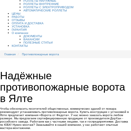
РОЛЛЕТЫ НАРУЖНЫЕ
РОЛЛЕТЫ ВНУТРЕННИЕ
РОЛЛЕТЫ С ЭЛЕКТРОПРИВОДОМ
АВТОМАТИЧЕСКИЕ РОЛЛЕТЫ
ЦЕНЫ
РАБОТЫ
ОТЗЫВЫ
ОПЛАТА И ДОСТАВКА
УСТАНОВКА
ГАРАНТИЯ
О компании
ДОКУМЕНТЫ
ВАКАНСИИ
ПОЛЕЗНЫЕ СТАТЬИ
КОНТАКТЫ
Главная
Противопожарные ворота
Надёжные
противопожарные ворота
в Ялте
Чтобы обезопасить посетителей общественных, коммерческих зданий от пожара
рекомендуют устанавливать противопожарные ворота. Купить конструкции с установкой в
Ялте предлагает компания «Ворота от Федота». У нас можно заказать ворота любом
размере. Мы предлагаем сертифицированную продукцию от производителя ДорХан -
российского завода. Работаем как с частными лицами, так и госпредприятиями. Доставка
по ЮБК! Нужен монтаж? Заказывайте в нашей компании, у нас работают опытные
мастера-монтажники.