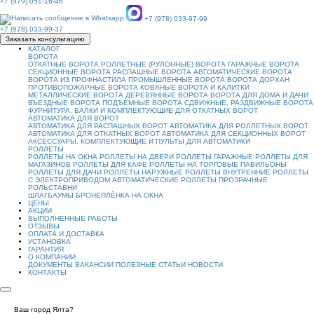
+7 (979) 051-16-46
+7 (978) 033-97-99
+7 (978) 033-99-37
Заказать консультацию
КАТАЛОГ
ВОРОТА
ОТКАТНЫЕ ВОРОТА
РОЛЛЕТНЫЕ (РУЛОННЫЕ) ВОРОТА
ГАРАЖНЫЕ ВОРОТА
СЕКЦИОННЫЕ ВОРОТА
РАСПАШНЫЕ ВОРОТА
АВТОМАТИЧЕСКИЕ ВОРОТА
ВОРОТА ИЗ ПРОФНАСТИЛА
ПРОМЫШЛЕННЫЕ ВОРОТА
ВОРОТА ДОРХАН
ПРОТИВОПОЖАРНЫЕ ВОРОТА
КОВАНЫЕ ВОРОТА И КАЛИТКИ
МЕТАЛЛИЧЕСКИЕ ВОРОТА
ДЕРЕВЯННЫЕ ВОРОТА
ВОРОТА ДЛЯ ДОМА И ДАЧИ
ВЪЕЗДНЫЕ ВОРОТА
ПОДЪЕМНЫЕ ВОРОТА
СДВИЖНЫЕ, РАЗДВИЖНЫЕ ВОРОТА
ФУРНИТУРА, БАЛКИ И КОМПЛЕКТУЮЩИЕ ДЛЯ ОТКАТНЫХ ВОРОТ
АВТОМАТИКА ДЛЯ ВОРОТ
АВТОМАТИКА ДЛЯ РАСПАШНЫХ ВОРОТ
АВТОМАТИКА ДЛЯ РОЛЛЕТНЫХ ВОРОТ
АВТОМАТИКА ДЛЯ ОТКАТНЫХ ВОРОТ
АВТОМАТИКА ДЛЯ СЕКЦИОННЫХ ВОРОТ
АКСЕССУАРЫ, КОМПЛЕКТУЮЩИЕ И ПУЛЬТЫ ДЛЯ АВТОМАТИКИ
РОЛЛЕТЫ
РОЛЛЕТЫ НА ОКНА
РОЛЛЕТЫ НА ДВЕРИ
РОЛЛЕТЫ ГАРАЖНЫЕ
РОЛЛЕТЫ ДЛЯ
МАГАЗИНОВ
РОЛЛЕТЫ ДЛЯ КАФЕ
РОЛЛЕТЫ НА ТОРГОВЫЕ ПАВИЛЬОНЫ
РОЛЛЕТЫ ДЛЯ ДАЧИ
РОЛЛЕТЫ НАРУЖНЫЕ
РОЛЛЕТЫ ВНУТРЕННИЕ
РОЛЛЕТЫ
С ЭЛЕКТРОПРИВОДОМ
АВТОМАТИЧЕСКИЕ РОЛЛЕТЫ
ПРОЗРАЧНЫЕ
РОЛЬСТАВНИ
ШЛАГБАУМЫ
БРОНЕПЛЁНКА НА ОКНА
ЦЕНЫ
АКЦИИ
ВЫПОЛНЕННЫЕ РАБОТЫ
ОТЗЫВЫ
ОПЛАТА И ДОСТАВКА
УСТАНОВКА
ГАРАНТИЯ
О КОМПАНИИ
ДОКУМЕНТЫ
ВАКАНСИИ
ПОЛЕЗНЫЕ СТАТЬИ
НОВОСТИ
КОНТАКТЫ
Ваш город Ялта?