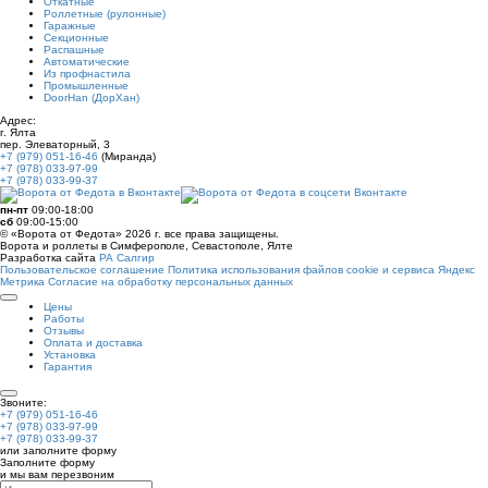
Откатные
Роллетные (рулонные)
Гаражные
Секционные
Распашные
Автоматические
Из профнастила
Промышленные
DoorHan (ДорХан)
Адрес:
г. Ялта
пер. Элеваторный, 3
+7 (979) 051-16-46
(Миранда)
+7 (978) 033-97-99
+7 (978) 033-99-37
пн-пт
09:00-18:00
сб
09:00-15:00
© «Ворота от Федота» 2026 г. все права защищены.
Ворота и роллеты в Симферополе, Севастополе, Ялте
Разработка сайта
РА Салгир
Пользовательское соглашение
Политика использования файлов cookie и сервиса Яндекс
Метрика
Согласие на обработку персональных данных
Цены
Работы
Отзывы
Оплата и доставка
Установка
Гарантия
Звоните:
+7 (979) 051-16-46
+7 (978) 033-97-99
+7 (978) 033-99-37
или заполните форму
Заполните форму
и мы вам перезвоним