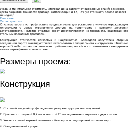
Указана минимальная стоимость. Итоговая цена зависит от выбранных опций: размеров,
цвета покрытия, мощности привода, комплектации и т.д. Точную стоимость заказа назовёт
менеджер.
Описание
Характеристики
Откатные ворота из профнастила
предназначены для установки в уличные ограждающи
конструкции с целью ограничения доступа на территорию и контроля движения
автотранспорта. Полотно откатных ворот изготавливается из профлиста, окантованного
стальным прокатным профилем.
Конструкция отличается легкостью и надежностью. Благодаря отсутствию сварных
соединений ворота монтируются без использования специального инструмента. Откатные
ворота DoorHan полностью отвечают требованиям российских строительных стандартов и
имеют сертификаты соответствия.
Размеры проема:
Конструкция
1. Стальной несущий профиль делает раму конструкции высокопрочной.
2. Профлист толщиной 0,7 мм и высотой 20 мм оцинкован и окрашен с двух сторон.
3. Универсальный верхний ловитель с бампером и регулировкой полотна ворот.
4. Соединительный сухарь.