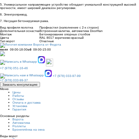
5. Универсальное направляющее устройство обладает уникальной конструкцией высокой
прочности, имеет широкий диапазон регулировки.
6. Электропривод.
7. Несущая бетонируемая рама.
Вид профиля полотна
Профнастил (наполнение с 2-х сторон)
Дополнительная оснастка
Встроенная калитка, автоматика DoorHan
Монтаж
Бетонирование опорных столбов
Цвета
RAL 8017 коричнево-красный
Тип ворот
Откатные
пн-пт
09:00-18:00
сб
09:00-15:00
+7 (979) 051-16-46
+7 (978) 033-97-99
+7 (978) 033-99-37
Заказать консультацию
Меню
Цены
Работы
Отзывы
Оплата и доставка
Установка
Гарантия
Основные разделы
Ворота
Автоматика
Роллеты
Бронеплёнка на окна
Виды ворот