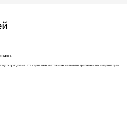
ей
менеджер.
зкому типу подъема, эта серия отличается минимальными требованиями к параметрам