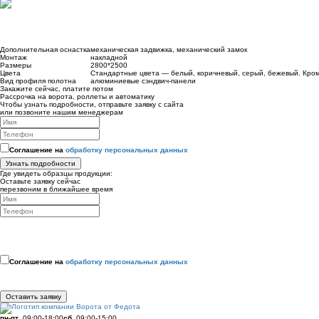
Дополнительная оснастка
механическая задвижка, механический замок
Монтаж
накладной
Размеры
2800*2500
Цвета
Стандартные цвета — белый, коричневый, серый, бежевый. Кром
Вид профиля полотна
алюминиевые сэндвич-панели
Закажите сейчас, платите потом
Рассрочка на ворота, роллеты и автоматику
Чтобы узнать подробности, отправьте заявку с сайта
или позвоните нашим менеджерам
Соглашение на
обработку персональных данных
Узнать подробности
Где увидеть образцы продукции:
Оставьте заявку сейчас
перезвоним в ближайшее время
Соглашение на
обработку персональных данных
Оставить заявку
пн-пт
09:00-18:00
сб
09:00-15:00