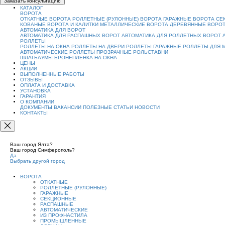
Заказать консультацию
КАТАЛОГ
ВОРОТА
ОТКАТНЫЕ ВОРОТА
РОЛЛЕТНЫЕ (РУЛОННЫЕ) ВОРОТА
ГАРАЖНЫЕ ВОРОТА
СЕ
КОВАНЫЕ ВОРОТА И КАЛИТКИ
МЕТАЛЛИЧЕСКИЕ ВОРОТА
ДЕРЕВЯННЫЕ ВОРО
АВТОМАТИКА ДЛЯ ВОРОТ
АВТОМАТИКА ДЛЯ РАСПАШНЫХ ВОРОТ
АВТОМАТИКА ДЛЯ РОЛЛЕТНЫХ ВОРОТ
РОЛЛЕТЫ
РОЛЛЕТЫ НА ОКНА
РОЛЛЕТЫ НА ДВЕРИ
РОЛЛЕТЫ ГАРАЖНЫЕ
РОЛЛЕТЫ ДЛЯ 
АВТОМАТИЧЕСКИЕ РОЛЛЕТЫ
ПРОЗРАЧНЫЕ РОЛЬСТАВНИ
ШЛАГБАУМЫ
БРОНЕПЛЁНКА НА ОКНА
ЦЕНЫ
АКЦИИ
ВЫПОЛНЕННЫЕ РАБОТЫ
ОТЗЫВЫ
ОПЛАТА И ДОСТАВКА
УСТАНОВКА
ГАРАНТИЯ
О КОМПАНИИ
ДОКУМЕНТЫ
ВАКАНСИИ
ПОЛЕЗНЫЕ СТАТЬИ
НОВОСТИ
КОНТАКТЫ
Ваш город Ялта?
Ваш город Симферополь?
Да
Выбрать другой город
ВОРОТА
ОТКАТНЫЕ
РОЛЛЕТНЫЕ (РУЛОННЫЕ)
ГАРАЖНЫЕ
СЕКЦИОННЫЕ
РАСПАШНЫЕ
АВТОМАТИЧЕСКИЕ
ИЗ ПРОФНАСТИЛА
ПРОМЫШЛЕННЫЕ