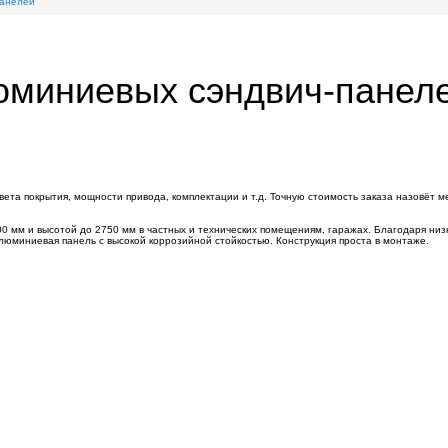
панелей
юминиевых сэндвич-панел
вета покрытия, мощности привода, комплектации и т.д. Точную стоимость заказа назовёт 
0 мм и высотой до 2750 мм в частных и технических помещениям, гаражах. Благодаря ни
Алюминиевая панель с высокой коррозийной стойкостью. Конструкция проста в монтаже.