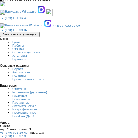
+7 (979) 051-16-46
+7 (978) 033-97-99
+7 (978) 033-99-37
Заказать консультацию
Меню
Цены
Работы
Отзывы
Оплата и доставка
Установка
Гарантия
Основные разделы
Ворота
Автоматика
Роллеты
Бронеплёнка на окна
Виды ворот
Откатные
Роллетные (рулонные)
Гаражные
Секционные
Распашные
Автоматические
Из профнастила
Промышленные
DoorHan (ДорХан)
Адрес:
г. Ялта
пер. Элеваторный, 3
+7 (979) 051-16-46
(Миранда)
+7 (978) 033-97-99